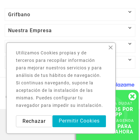

Grifbano

Nuestra Empresa

Su Cuenta
Utilizamos Cookies propias y de

terceros para recopilar información
Información De La Tienda
para mejorar nuestros servicios y para
análisis de tus hábitos de navegación.
Si continuas navegando, supone la
aceptación de la instalación de las
© 2024 - Grifbano.com - Todos Los Derechos Reservados.
mismas. Puedes configurar tu
¿TIENE ALGUNA DUDA?
navegador para impedir su instalación.
CONTACTENOS POR
WHATSAPP
Permitir Cookies
Rechazar
SIN ALTA EN TU AGENDA
PULSA AQUÍ PARA
CONTACTAR AHORA